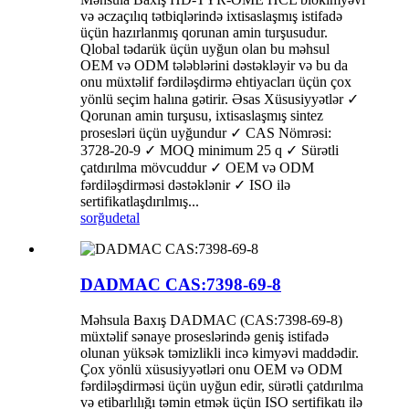
və əczaçılıq tətbiqlərində ixtisaslaşmış istifadə
üçün hazırlanmış qorunan amin turşusudur.
Qlobal tədarük üçün uyğun olan bu məhsul
OEM və ODM tələblərini dəstəkləyir və bu da
onu müxtəlif fərdiləşdirmə ehtiyacları üçün çox
yönlü seçim halına gətirir. Əsas Xüsusiyyətlər ✓
Qorunan amin turşusu, ixtisaslaşmış sintez
prosesləri üçün uyğundur ✓ CAS Nömrəsi:
3728-20-9 ✓ MOQ minimum 25 q ✓ Sürətli
çatdırılma mövcuddur ✓ OEM və ODM
fərdiləşdirməsi dəstəklənir ✓ ISO ilə
sertifikatlaşdırılmış...
sorğu
detal
DADMAC CAS:7398-69-8
Məhsula Baxış DADMAC (CAS:7398-69-8)
müxtəlif sənaye proseslərində geniş istifadə
olunan yüksək təmizlikli incə kimyəvi maddədir.
Çox yönlü xüsusiyyətləri onu OEM və ODM
fərdiləşdirməsi üçün uyğun edir, sürətli çatdırılma
və etibarlılığı təmin etmək üçün ISO sertifikatı ilə