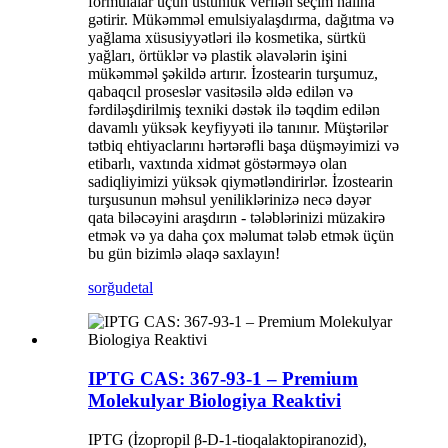
formulalar üçün üstünlük verilən seçim halına
gətirir. Mükəmməl emulsiyalaşdırma, dağıtma və
yağlama xüsusiyyətləri ilə kosmetika, sürtkü
yağları, örtüklər və plastik əlavələrin işini
mükəmməl şəkildə artırır. İzostearin turşumuz,
qabaqcıl proseslər vasitəsilə əldə edilən və
fərdiləşdirilmiş texniki dəstək ilə təqdim edilən
davamlı yüksək keyfiyyəti ilə tanınır. Müştərilər
tətbiq ehtiyaclarını hərtərəfli başa düşməyimizi və
etibarlı, vaxtında xidmət göstərməyə olan
sadiqliyimizi yüksək qiymətləndirirlər. İzostearin
turşusunun məhsul yeniliklərinizə necə dəyər
qata biləcəyini araşdırın - tələblərinizi müzakirə
etmək və ya daha çox məlumat tələb etmək üçün
bu gün bizimlə əlaqə saxlayın!
sorğu
detal
IPTG CAS: 367-93-1 – Premium
Molekulyar Biologiya Reaktivi
IPTG (İzopropil β-D-1-tioqalaktopiranozid),