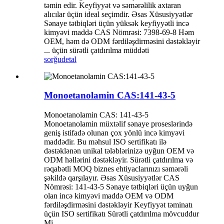
təmin edir. Keyfiyyət və səmərəlilik axtaran
alıcılar üçün ideal seçimdir. Əsas Xüsusiyyətlər
Sənaye tətbiqləri üçün yüksək keyfiyyətli incə
kimyəvi maddə CAS Nömrəsi: 7398-69-8 Həm
OEM, həm də ODM fərdiləşdirməsini dəstəkləyir
... üçün sürətli çatdırılma müddəti
sorğu
detal
Monoetanolamin CAS:141-43-5
Monoetanolamin CAS: 141-43-5
Monoetanolamin müxtəlif sənaye proseslərində
geniş istifadə olunan çox yönlü incə kimyəvi
maddədir. Bu məhsul ISO sertifikatı ilə
dəstəklənən unikal tələblərinizə uyğun OEM və
ODM həllərini dəstəkləyir. Sürətli çatdırılma və
rəqabətli MOQ biznes ehtiyaclarınızı səmərəli
şəkildə qarşılayır. Əsas Xüsusiyyətlər CAS
Nömrəsi: 141-43-5 Sənaye tətbiqləri üçün uyğun
olan incə kimyəvi maddə OEM və ODM
fərdiləşdirməsini dəstəkləyir Keyfiyyət təminatı
üçün ISO sertifikatı Sürətli çatdırılma mövcuddur
Mi...