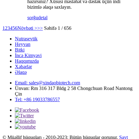
hazırsınız? Xüsusi məsləhət və dəstək üçün indi
bizimlə əlaqə saxlayın.
sorğu
detal
1
2
3
4
5
6
Növbəti >
>>
Səhifə 1 / 656
Nutrasevtik
Heyvan
Bitki
İncə Kimyəvi
Haqqımızda
Xəbərlər
Əlaqə
Email: sales@xindaobiotech.com
Ünvan: Rm 316 317 Bldg 2 58 Chongchuan Road Nantong
Çin
Tel: +86 19033786557
© Müəllif hüquqları - 2010-2023: Bütün hüquqlar qorunur.
Sayt