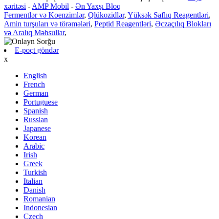
xəritəsi
-
AMP Mobil
-
Ən Yaxşı Bloq
Fermentlər və Koenzimlər
,
Qlükozidlər
,
Yüksək Saflıq Reagentləri
,
Amin turşuları və törəmələri
,
Peptid Reagentləri
,
Əczaçılıq Blokları
və Aralıq Məhsullar
,
E-poçt göndər
x
English
French
German
Portuguese
Spanish
Russian
Japanese
Korean
Arabic
Irish
Greek
Turkish
Italian
Danish
Romanian
Indonesian
Czech