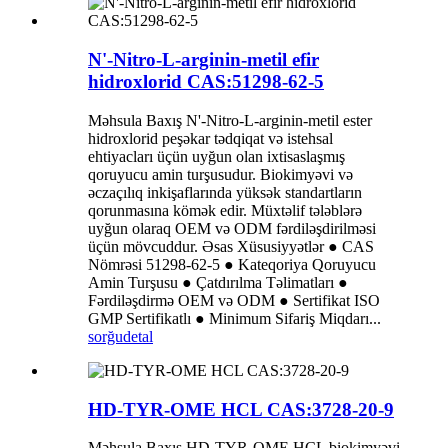
N'-Nitro-L-arginin-metil efir
hidroxlorid CAS:51298-62-5
Məhsula Baxış N'-Nitro-L-arginin-metil ester
hidroxlorid peşəkar tədqiqat və istehsal
ehtiyacları üçün uyğun olan ixtisaslaşmış
qoruyucu amin turşusudur. Biokimyəvi və
əczaçılıq inkişaflarında yüksək standartların
qorunmasına kömək edir. Müxtəlif tələblərə
uyğun olaraq OEM və ODM fərdiləşdirilməsi
üçün mövcuddur. Əsas Xüsusiyyətlər ● CAS
Nömrəsi 51298-62-5 ● Kateqoriya Qoruyucu
Amin Turşusu ● Çatdırılma Təlimatları ●
Fərdiləşdirmə OEM və ODM ● Sertifikat ISO
GMP Sertifikatlı ● Minimum Sifariş Miqdarı...
sorğu
detal
HD-TYR-OME HCL CAS:3728-20-9
Məhsula Baxış HD-TYR-OME HCL biokimyəvi