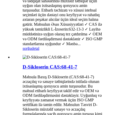
və tədqiqat sahələrində müxtəlif tətbiqlər üçün
uyğun olan ixtisaslaşmış qoruyucu amin
turşusudur. Etibarlı təchizatı və xüsusi istehsal
seçimləri üçün dəstəyi onu keyfiyyət və rahatlıq
axtaran peşəkar alıcılar üçün ideal seçim halına
gətirir. Məhsulun Əsas Xüsusiyyətləri ✓ CAS ilə
yüksək təmizlikli L-İzoserin:632-13-3 ✓ Layihə
müddətinizə uyğun olaraq tez çatdırılma ✓ OEM
və ODM fərdiləşdirməsi dəstəklənir ✓ ISO GMP
standartlarına uyğundur ✓ Mənbə...
sorğu
detal
D-Sikloserin CAS:68-41-7
Məhsula Baxış D-Sikloserin (CAS:68-41-7)
əczaçılıq və sənaye tətbiqlərində istifadə olunan
ixtisaslaşmış qoruyucu amin turşusudur. Bu
məhsul etibarlı keyfiyyət təklif edir və OEM və
ODM fərdiləşdirməsini dəstəkləyir. Uyğunluq və
keyfiyyətə zəmanət vermək üçün ISO GMP
sertifikatı ilə təmin edilir. Məhsulun Təsviri D-
Sikloserin müxtəlif sənaye və əczaçılıq
formulalarında vacib qoruyucu amin turşusu kimi