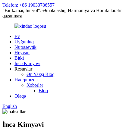
Telefon: +86 19033786557
"Bir kəmər, bir yol": Əməkdaşlıq, Harmoniya və Hər iki tərəfin
qazanması
Ev
Uyğunluq
Nutrasevtik
Heyvan
Bitki
İncə Kimyəvi
Resurslar
Ən Yaxşı Bloq
Haqqımızda
Xəbərlər
Bloq
Əlaqə
English
İncə Kimyəvi