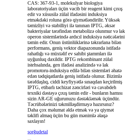
CAS: 367-93-1, molekulyar biologiya
laboratoriyaları üçün vacib bir reagent kimi çıxış
edir və xüsusilə zülal ifadəsini induksiya
etməkdəki roluna görə qiymətləndirilir. Yüksək
təmizliyi və stabilliyi ilə tanınan IPTG, əksər
bakteriyalar tərəfindən metabolizə olunmur və lak
operon sistemlərində ardıcıl induksiya nəticələrini
təmin edir. Onun üstünlüklərinə təkrarlana bilən
performans, geniş vektor diapazonunda istifadə
rahatlığı və müxtəlif ev sahibi ştammları ilə
uyğunluq daxildir. IPTG rekombinant zülal
istehsalında, gen ifadəsi analizində və lak
promotoru-induksiya edilə bilən sistemləri əhatə
edən tədqiqatlarda geniş istifadə olunur. Bizimlə
tərəfdaşlıq, ciddi keyfiyyətlə sınaqdan keçirilmiş
IPTG, etibarlı təchizat zəncirləri və cavabdeh
texniki dəstəyə çıxış təmin edir - bunların hamısı
sizin AR-GE uğurunuzu dəstəkləmək üçündür.
Təcrübələrinizi təkmilləşdirməyə hazırsınız?
Daha çox məlumat əldə etmək və ya qiymət
təklifi almaq üçün bu gün mənimlə əlaqə
saxlayın!
sorğu
detal