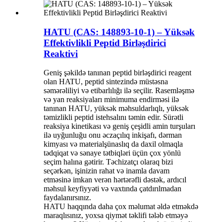
HATU (CAS: 148893-10-1) – Yüksək
Effektivlikli Peptid Birləşdirici
Reaktivi
Geniş şəkildə tanınan peptid birləşdirici reagent
olan HATU, peptid sintezində müstəsna
səmərəliliyi və etibarlılığı ilə seçilir. Rasemləşmə
və yan reaksiyaları minimuma endirməsi ilə
tanınan HATU, yüksək məhsuldarlıqlı, yüksək
təmizlikli peptid istehsalını təmin edir. Sürətli
reaksiya kinetikası və geniş çeşidli amin turşuları
ilə uyğunluğu onu əczaçılıq inkişafı, dərman
kimyası və materialşünaslıq da daxil olmaqla
tədqiqat və sənaye tətbiqləri üçün çox yönlü
seçim halına gətirir. Təchizatçı olaraq bizi
seçərkən, işinizin rahat və inamla davam
etməsinə imkan verən hərtərəfli dəstək, ardıcıl
məhsul keyfiyyəti və vaxtında çatdırılmadan
faydalanırsınız.
HATU haqqında daha çox məlumat əldə etməkdə
maraqlısınız, yoxsa qiymət təklifi tələb etməyə