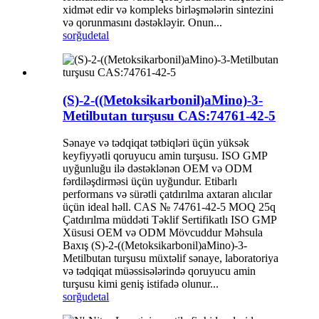
xidmət edir və kompleks birləşmələrin sintezini
və qorunmasını dəstəkləyir. Onun...
sorğu
detal
(S)-2-((Metoksikarbonil)aMino)-3-
Metilbutan turşusu CAS:74761-42-5
Sənaye və tədqiqat tətbiqləri üçün yüksək
keyfiyyətli qoruyucu amin turşusu. ISO GMP
uyğunluğu ilə dəstəklənən OEM və ODM
fərdiləşdirməsi üçün uyğundur. Etibarlı
performans və sürətli çatdırılma axtaran alıcılar
üçün ideal həll. CAS № 74761-42-5 MOQ 25q
Çatdırılma müddəti Təklif Sertifikatlı ISO GMP
Xüsusi OEM və ODM Mövcuddur Məhsula
Baxış (S)-2-((Metoksikarbonil)aMino)-3-
Metilbutan turşusu müxtəlif sənaye, laboratoriya
və tədqiqat müəssisələrində qoruyucu amin
turşusu kimi geniş istifadə olunur...
sorğu
detal