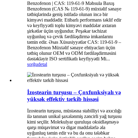
Benzofenon | CAS: 119-61-9 Məhsula Baxış
Benzofenon (CAS № 119-61-9) müxtəlif sənaye
tətbiqlərində geniş istifadə olunan incə bir
kimyəvi maddədir. Etibarlı performans təklif edir
və keyfiyyətli toplu kimyəvi maddələr axtaran
şirkətlər üçün uyğundur. Peşəkar təchizat
uyğunluq və çevik fərdiləşdirmə imkanlarını
təmin edir. Əsas Xüsusiyyətlər CAS: 119-61-9 –
Benzofenon Müxtəlif sənaye ehtiyacları üçün
tətbiq olunur OEM və ODM fərdiləşdirməsini
dəstəkləyir ISO sertifikatlı keyfiyyətli Mi...
sorğu
detal
İzostearin turşusu – Çoxfunksiyalı və
yüksək effektiv tərkib hissəsi
İzostearin turşusu, müstəsna stabilliyi və axıcılığı
ilə tanınan unikal şaxələnmiş zəncirli yağ turşusu
kimi seçilir. Molekulyar quruluşu oksidləşməyə
qarşı müqavimət və digər maddələrlə əla
uyğunluq təmin edir və bu da onu tələbkar