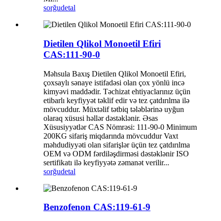
sorğu
detal
Dietilen Qlikol Monoetil Efiri
CAS:111-90-0
Məhsula Baxış Dietilen Qlikol Monoetil Efiri,
çoxsaylı sənaye istifadəsi olan çox yönlü incə
kimyəvi maddədir. Təchizat ehtiyaclarınız üçün
etibarlı keyfiyyət təklif edir və tez çatdırılma ilə
mövcuddur. Müxtəlif tətbiq tələblərinə uyğun
olaraq xüsusi həllər dəstəklənir. Əsas
Xüsusiyyətlər CAS Nömrəsi: 111-90-0 Minimum
200KG sifariş miqdarında mövcuddur Vaxt
məhdudiyyəti olan sifarişlər üçün tez çatdırılma
OEM və ODM fərdiləşdirməsi dəstəklənir ISO
sertifikatı ilə keyfiyyətə zəmanət verilir...
sorğu
detal
Benzofenon CAS:119-61-9