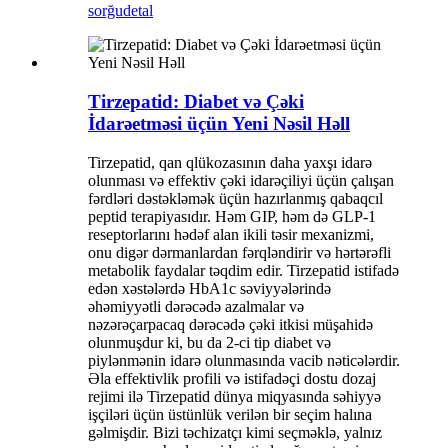
sorğu
detal
Tirzepatid: Diabet və Çəki
İdarəetməsi üçün Yeni Nəsil Həll
Tirzepatid, qan qlükozasının daha yaxşı idarə
olunması və effektiv çəki idarəçiliyi üçün çalışan
fərdləri dəstəkləmək üçün hazırlanmış qabaqcıl
peptid terapiyasıdır. Həm GIP, həm də GLP-1
reseptorlarını hədəf alan ikili təsir mexanizmi,
onu digər dərmanlardan fərqləndirir və hərtərəfli
metabolik faydalar təqdim edir. Tirzepatid istifadə
edən xəstələrdə HbA1c səviyyələrində
əhəmiyyətli dərəcədə azalmalar və
nəzərəçarpacaq dərəcədə çəki itkisi müşahidə
olunmuşdur ki, bu da 2-ci tip diabet və
piylənmənin idarə olunmasında vacib nəticələrdir.
Əla effektivlik profili və istifadəçi dostu dozaj
rejimi ilə Tirzepatid dünya miqyasında səhiyyə
işçiləri üçün üstünlük verilən bir seçim halına
gəlmişdir. Bizi təchizatçı kimi seçməklə, yalnız