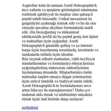
Argireline kimi də tanınan Asetil Heksapeptid-8,
incə xətlərin və qırışların görünüşünü minimuma
endirmək qabiliyyəti ilə məşhur olan qabaqcıl
peptid tərkib hissəsidir. Unikal mexanizmi üz
gərginliyini azaltmağa kömək edir və bu da onu
xüsusilə qocalma əleyhinə formulalarda təsirli
edir. Əla biouyğunluq və mükəmməl
təhlükəsizlik profili ilə bu peptid geniş dəri tipləri
və məhsulları üçün uyğundur. Asetil
Heksapeptid-8 gündəlik qulluq və ya intensiv
bərpa üçün hazırlanmış serumlarda, kremlərdə və
maskalarda istifadə üçün idealdır.
Bizi seçmək etibarlı mənbədən, ciddi keyfiyyət
standartlarından və formulasiya ehtiyaclarınıza
uyğunlaşdırılmış mütəxəssis rəhbərliyindən
faydalanmaq deməkdir. Müştərilərinizə üstün
məhsullar təqdim etməyə diqqət yetirməyiniz
üçün ardıcıl təmizlik və fəaliyyət təmin edirik.
Asetil Heksapeptid-8-in formulalarınızı necə
artıra biləcəyi ilə maraqlanırsınız? Daha çox
məlumat əldə etmək və tələblərinizi müzakirə
etmək üçün indi bizimlə əlaqə saxlayın!
sorğu
detal