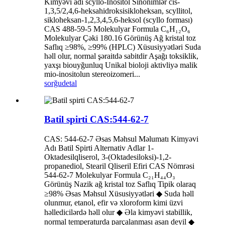
Kimyəvi adı scyllo-Inositol Sinonimlər cis-
1,3,5/2,4,6-heksahidroksisikloheksan, scyllitol,
sikloheksan-1,2,3,4,5,6-heksol (scyllo forması)
CAS 488-59-5 Molekulyar Formula C₆H₁₂O₆
Molekulyar Çəki 180.16 Görünüş Ağ kristal toz
Saflıq ≥98%, ≥99% (HPLC) Xüsusiyyətləri Suda
həll olur, normal şəraitdə sabitdir Aşağı toksiklik,
yaxşı biouyğunluq Unikal bioloji aktivliyə malik
mio-inositolun stereoizomeri...
sorğu
detal
Batil spirti CAS:544-62-7
CAS: 544-62-7 Əsas Məhsul Məlumatı Kimyəvi
Adı Batil Spirti Alternativ Adlar 1-
Oktadesilqliserol, 3-(Oktadesiloksi)-1,2-
propanediol, Stearil Qliseril Efiri CAS Nömrəsi
544-62-7 Molekulyar Formula C₂₁H₄₄O₃
Görünüş Nazik ağ kristal toz Saflıq Tipik olaraq
≥98% Əsas Məhsul Xüsusiyyətləri ◆ Suda həll
olunmur, etanol, efir və xloroform kimi üzvi
həlledicilərdə həll olur ◆ Əla kimyəvi stabillik,
normal temperaturda parçalanması asan deyil ◆