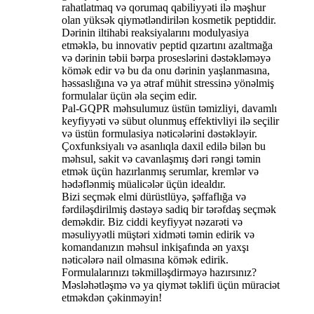
rahatlatmaq və qorumaq qabiliyyəti ilə məşhur
olan yüksək qiymətləndirilən kosmetik peptiddir.
Dərinin iltihabi reaksiyalarını modulyasiya
etməklə, bu innovativ peptid qızartını azaltmağa
və dərinin təbii bərpa proseslərini dəstəkləməyə
kömək edir və bu da onu dərinin yaşlanmasına,
həssaslığına və ya ətraf mühit stressinə yönəlmiş
formulalar üçün əla seçim edir.
Pal-GQPR məhsulumuz üstün təmizliyi, davamlı
keyfiyyəti və sübut olunmuş effektivliyi ilə seçilir
və üstün formulasiya nəticələrini dəstəkləyir.
Çoxfunksiyalı və asanlıqla daxil edilə bilən bu
məhsul, sakit və cavanlaşmış dəri rəngi təmin
etmək üçün hazırlanmış serumlar, kremlər və
hədəflənmiş müalicələr üçün idealdır.
Bizi seçmək elmi dürüstlüyə, şəffaflığa və
fərdiləşdirilmiş dəstəyə sadiq bir tərəfdaş seçmək
deməkdir. Biz ciddi keyfiyyət nəzarəti və
məsuliyyətli müştəri xidməti təmin edirik və
komandanızın məhsul inkişafında ən yaxşı
nəticələrə nail olmasına kömək edirik.
Formulalarınızı təkmilləşdirməyə hazırsınız?
Məsləhətləşmə və ya qiymət təklifi üçün müraciət
etməkdən çəkinməyin!