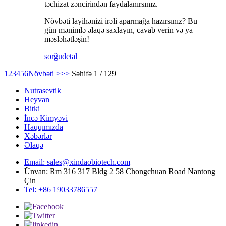
təchizat zəncirindən faydalanırsınız.
Növbəti layihənizi irəli aparmağa hazırsınız? Bu
gün mənimlə əlaqə saxlayın, cavab verin və ya
məsləhətləşin!
sorğu
detal
1
2
3
4
5
6
Növbəti >
>>
Səhifə 1 / 129
Nutrasevtik
Heyvan
Bitki
İncə Kimyəvi
Haqqımızda
Xəbərlər
Əlaqə
Email: sales@xindaobiotech.com
Ünvan: Rm 316 317 Bldg 2 58 Chongchuan Road Nantong
Çin
Tel: +86 19033786557