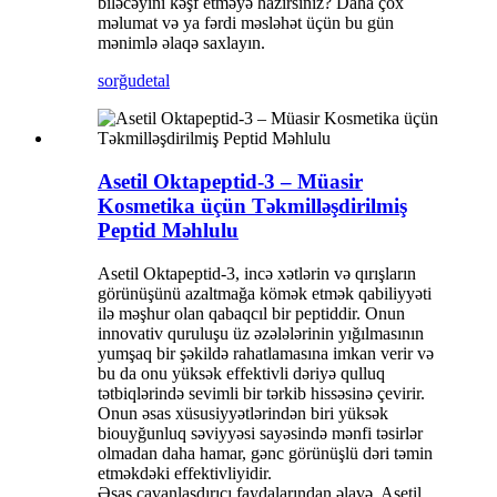
biləcəyini kəşf etməyə hazırsınız? Daha çox
məlumat və ya fərdi məsləhət üçün bu gün
mənimlə əlaqə saxlayın.
sorğu
detal
Asetil Oktapeptid-3 – Müasir
Kosmetika üçün Təkmilləşdirilmiş
Peptid Məhlulu
Asetil Oktapeptid-3, incə xətlərin və qırışların
görünüşünü azaltmağa kömək etmək qabiliyyəti
ilə məşhur olan qabaqcıl bir peptiddir. Onun
innovativ quruluşu üz əzələlərinin yığılmasının
yumşaq bir şəkildə rahatlamasına imkan verir və
bu da onu yüksək effektivli dəriyə qulluq
tətbiqlərində sevimli bir tərkib hissəsinə çevirir.
Onun əsas xüsusiyyətlərindən biri yüksək
biouyğunluq səviyyəsi sayəsində mənfi təsirlər
olmadan daha hamar, gənc görünüşlü dəri təmin
etməkdəki effektivliyidir.
Əsas cavanlaşdırıcı faydalarından əlavə, Asetil