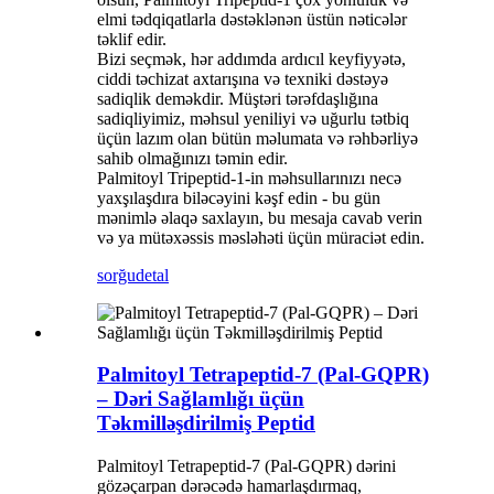
elmi tədqiqatlarla dəstəklənən üstün nəticələr
təklif edir.
Bizi seçmək, hər addımda ardıcıl keyfiyyətə,
ciddi təchizat axtarışına və texniki dəstəyə
sadiqlik deməkdir. Müştəri tərəfdaşlığına
sadiqliyimiz, məhsul yeniliyi və uğurlu tətbiq
üçün lazım olan bütün məlumata və rəhbərliyə
sahib olmağınızı təmin edir.
Palmitoyl Tripeptid-1-in məhsullarınızı necə
yaxşılaşdıra biləcəyini kəşf edin - bu gün
mənimlə əlaqə saxlayın, bu mesaja cavab verin
və ya mütəxəssis məsləhəti üçün müraciət edin.
sorğu
detal
Palmitoyl Tetrapeptid-7 (Pal-GQPR)
– Dəri Sağlamlığı üçün
Təkmilləşdirilmiş Peptid
Palmitoyl Tetrapeptid-7 (Pal-GQPR) dərini
gözəçarpan dərəcədə hamarlaşdırmaq,