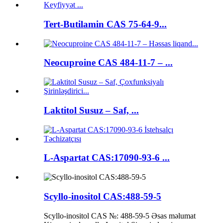
Tert-Butilamin CAS 75-64-9...
Neocuproine CAS 484-11-7 – ...
Laktitol Susuz – Saf, ...
L-Aspartat CAS:17090-93-6 ...
Scyllo-inositol CAS:488-59-5
Scyllo-inositol CAS №: 488-59-5 Əsas məlumat