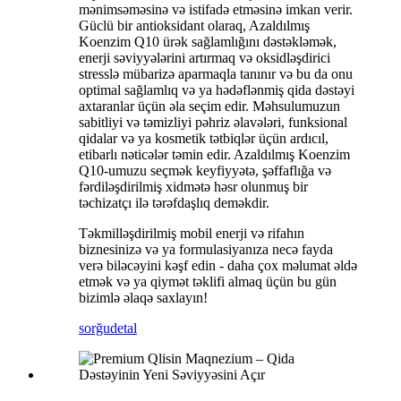
mənimsəməsinə və istifadə etməsinə imkan verir.
Güclü bir antioksidant olaraq, Azaldılmış
Koenzim Q10 ürək sağlamlığını dəstəkləmək,
enerji səviyyələrini artırmaq və oksidləşdirici
stresslə mübarizə aparmaqla tanınır və bu da onu
optimal sağlamlıq və ya hədəflənmiş qida dəstəyi
axtaranlar üçün əla seçim edir. Məhsulumuzun
sabitliyi və təmizliyi pəhriz əlavələri, funksional
qidalar və ya kosmetik tətbiqlər üçün ardıcıl,
etibarlı nəticələr təmin edir. Azaldılmış Koenzim
Q10-umuzu seçmək keyfiyyətə, şəffaflığa və
fərdiləşdirilmiş xidmətə həsr olunmuş bir
təchizatçı ilə tərəfdaşlıq deməkdir.
Təkmilləşdirilmiş mobil enerji və rifahın
biznesinizə və ya formulasiyanıza necə fayda
verə biləcəyini kəşf edin - daha çox məlumat əldə
etmək və ya qiymət təklifi almaq üçün bu gün
bizimlə əlaqə saxlayın!
sorğu
detal