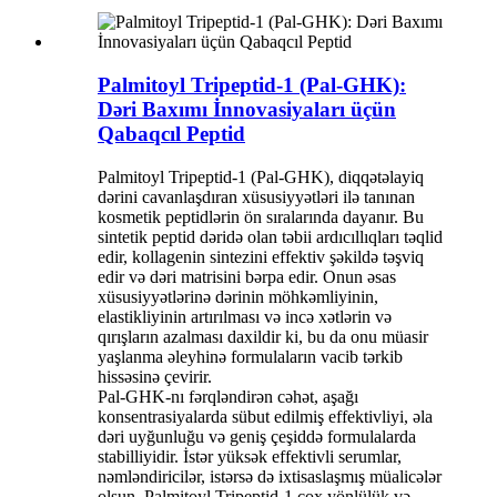
Palmitoyl Tripeptid-1 (Pal-GHK):
Dəri Baxımı İnnovasiyaları üçün
Qabaqcıl Peptid
Palmitoyl Tripeptid-1 (Pal-GHK), diqqətəlayiq
dərini cavanlaşdıran xüsusiyyətləri ilə tanınan
kosmetik peptidlərin ön sıralarında dayanır. Bu
sintetik peptid dəridə olan təbii ardıcıllıqları təqlid
edir, kollagenin sintezini effektiv şəkildə təşviq
edir və dəri matrisini bərpa edir. Onun əsas
xüsusiyyətlərinə dərinin möhkəmliyinin,
elastikliyinin artırılması və incə xətlərin və
qırışların azalması daxildir ki, bu da onu müasir
yaşlanma əleyhinə formulaların vacib tərkib
hissəsinə çevirir.
Pal-GHK-nı fərqləndirən cəhət, aşağı
konsentrasiyalarda sübut edilmiş effektivliyi, əla
dəri uyğunluğu və geniş çeşiddə formulalarda
stabilliyidir. İstər yüksək effektivli serumlar,
nəmləndiricilər, istərsə də ixtisaslaşmış müalicələr
olsun, Palmitoyl Tripeptid-1 çox yönlülük və