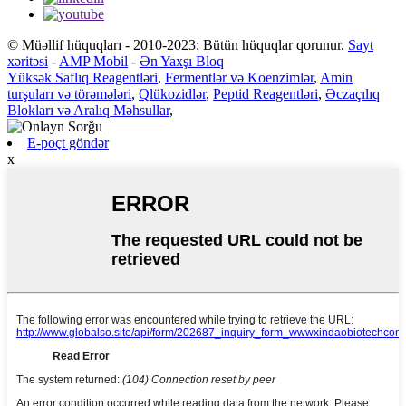
© Müəllif hüquqları - 2010-2023: Bütün hüquqlar qorunur.
Sayt
xəritəsi
-
AMP Mobil
-
Ən Yaxşı Bloq
Yüksək Saflıq Reagentləri
,
Fermentlər və Koenzimlər
,
Amin
turşuları və törəmələri
,
Qlükozidlər
,
Peptid Reagentləri
,
Əczaçılıq
Blokları və Aralıq Məhsullar
,
E-poçt göndər
x