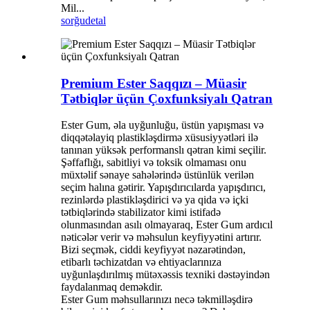
Mil...
sorğu
detal
Premium Ester Saqqızı – Müasir
Tətbiqlər üçün Çoxfunksiyalı Qatran
Ester Gum, əla uyğunluğu, üstün yapışması və
diqqətəlayiq plastikləşdirmə xüsusiyyətləri ilə
tanınan yüksək performanslı qətran kimi seçilir.
Şəffaflığı, sabitliyi və toksik olmaması onu
müxtəlif sənaye sahələrində üstünlük verilən
seçim halına gətirir. Yapışdırıcılarda yapışdırıcı,
rezinlərdə plastikləşdirici və ya qida və içki
tətbiqlərində stabilizator kimi istifadə
olunmasından asılı olmayaraq, Ester Gum ardıcıl
nəticələr verir və məhsulun keyfiyyətini artırır.
Bizi seçmək, ciddi keyfiyyət nəzarətindən,
etibarlı təchizatdan və ehtiyaclarınıza
uyğunlaşdırılmış mütəxəssis texniki dəstəyindən
faydalanmaq deməkdir.
Ester Gum məhsullarınızı necə təkmilləşdirə