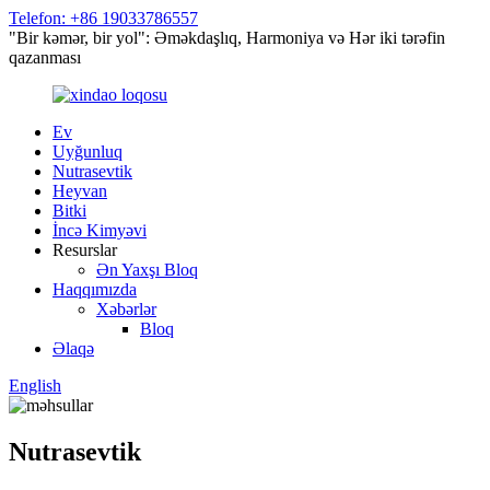
Telefon: +86 19033786557
"Bir kəmər, bir yol": Əməkdaşlıq, Harmoniya və Hər iki tərəfin
qazanması
Ev
Uyğunluq
Nutrasevtik
Heyvan
Bitki
İncə Kimyəvi
Resurslar
Ən Yaxşı Bloq
Haqqımızda
Xəbərlər
Bloq
Əlaqə
English
Nutrasevtik