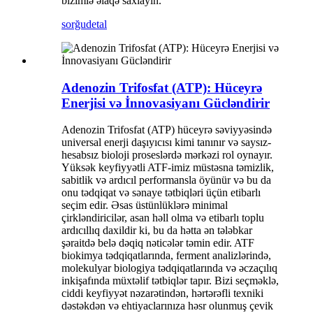
bizimlə əlaqə saxlayın.
sorğu
detal
Adenozin Trifosfat (ATP): Hüceyrə
Enerjisi və İnnovasiyanı Gücləndirir
Adenozin Trifosfat (ATP) hüceyrə səviyyəsində
universal enerji daşıyıcısı kimi tanınır və saysız-
hesabsız bioloji proseslərdə mərkəzi rol oynayır.
Yüksək keyfiyyətli ATF-imiz müstəsna təmizlik,
sabitlik və ardıcıl performansla öyünür və bu da
onu tədqiqat və sənaye tətbiqləri üçün etibarlı
seçim edir. Əsas üstünlüklərə minimal
çirkləndiricilər, asan həll olma və etibarlı toplu
ardıcıllıq daxildir ki, bu da hətta ən tələbkar
şəraitdə belə dəqiq nəticələr təmin edir. ATF
biokimya tədqiqatlarında, ferment analizlərində,
molekulyar biologiya tədqiqatlarında və əczaçılıq
inkişafında müxtəlif tətbiqlər tapır. Bizi seçməklə,
ciddi keyfiyyət nəzarətindən, hərtərəfli texniki
dəstəkdən və ehtiyaclarınıza həsr olunmuş çevik