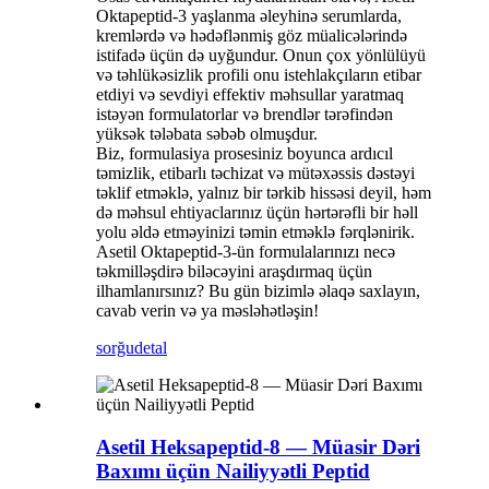
Oktapeptid-3 yaşlanma əleyhinə serumlarda,
kremlərdə və hədəflənmiş göz müalicələrində
istifadə üçün də uyğundur. Onun çox yönlülüyü
və təhlükəsizlik profili onu istehlakçıların etibar
etdiyi və sevdiyi effektiv məhsullar yaratmaq
istəyən formulatorlar və brendlər tərəfindən
yüksək tələbata səbəb olmuşdur.
Biz, formulasiya prosesiniz boyunca ardıcıl
təmizlik, etibarlı təchizat və mütəxəssis dəstəyi
təklif etməklə, yalnız bir tərkib hissəsi deyil, həm
də məhsul ehtiyaclarınız üçün hərtərəfli bir həll
yolu əldə etməyinizi təmin etməklə fərqlənirik.
Asetil Oktapeptid-3-ün formulalarınızı necə
təkmilləşdirə biləcəyini araşdırmaq üçün
ilhamlanırsınız? Bu gün bizimlə əlaqə saxlayın,
cavab verin və ya məsləhətləşin!
sorğu
detal
Asetil Heksapeptid-8 — Müasir Dəri
Baxımı üçün Nailiyyətli Peptid