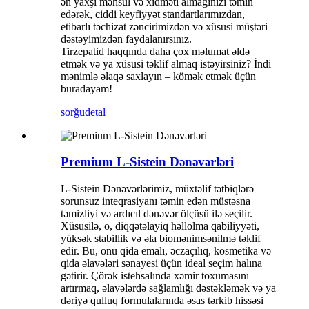
ən yaxşı məhsul və xidməti almağınızı təmin
edərək, ciddi keyfiyyət standartlarımızdan,
etibarlı təchizat zəncirimizdən və xüsusi müştəri
dəstəyimizdən faydalanırsınız.
Tirzepatid haqqında daha çox məlumat əldə
etmək və ya xüsusi təklif almaq istəyirsiniz? İndi
mənimlə əlaqə saxlayın – kömək etmək üçün
buradayam!
sorğu
detal
Premium L-Sistein Dənəvərləri
L-Sistein Dənəvərlərimiz, müxtəlif tətbiqlərə
sorunsuz inteqrasiyanı təmin edən müstəsna
təmizliyi və ardıcıl dənəvər ölçüsü ilə seçilir.
Xüsusilə, o, diqqətəlayiq həllolma qabiliyyəti,
yüksək stabillik və əla biomənimsənilmə təklif
edir. Bu, onu qida emalı, əczaçılıq, kosmetika və
qida əlavələri sənayesi üçün ideal seçim halına
gətirir. Çörək istehsalında xəmir toxumasını
artırmaq, əlavələrdə sağlamlığı dəstəkləmək və ya
dəriyə qulluq formulalarında əsas tərkib hissəsi