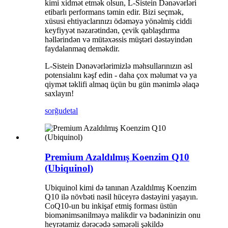
kimi xidmət etmək olsun, L-Sistein Dənəvərləri
etibarlı performans təmin edir. Bizi seçmək,
xüsusi ehtiyaclarınızı ödəməyə yönəlmiş ciddi
keyfiyyət nəzarətindən, çevik qablaşdırma
həllərindən və mütəxəssis müştəri dəstəyindən
faydalanmaq deməkdir.
L-Sistein Dənəvərlərimizlə məhsullarınızın əsl
potensialını kəşf edin - daha çox məlumat və ya
qiymət təklifi almaq üçün bu gün mənimlə əlaqə
saxlayın!
sorğu
detal
Premium Azaldılmış Koenzim Q10
(Ubiquinol)
Ubiquinol kimi də tanınan Azaldılmış Koenzim
Q10 ilə növbəti nəsil hüceyrə dəstəyini yaşayın.
CoQ10-un bu inkişaf etmiş forması üstün
biomənimsənilməyə malikdir və bədəninizin onu
heyrətamiz dərəcədə səmərəli şəkildə