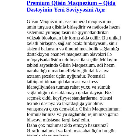
Premium Qlisin Maqnezium – Qida
Dəstəyinin Yeni Səviyyəsini Açır
Glisin Maqnezium əsas mineral maqneziumu
amin turşusu qlisinlə birləşdirir və nəticədə həzm
sisteminə yumşaq təsiri ilə qiymətləndirilən
yüksək bioəlçatan bir forma əldə edilir. Bu unikal
xelatlı birləşmə, sağlam əzələ funksiyasını, sinir
sistemi balansını və ümumi metabolik sağlamlığı
dəstəkləyən ənənəvi maqnezium əlavələri ilə
müqayisədə üstün udulması ilə seçilir. Mülayim
təbiəti sayəsində Glisin Maqnezium, adi həzm
narahatlığı olmadan effektiv gündəlik əlavə
axtaran şəxslər üçün uyğundur. Potensial
tətbiqləri idman qidalanması və stress
idarəçiliyindən tutmuş rahat yuxu və sümük
sağlamlığını dəstəkləməyə qədər dəyişir. Bizi
seçmək ciddi keyfiyyət standartlarına, xüsusi
texniki dəstəyə və tərəfdaşlığa yönəlmiş
yanaşmaya çıxış deməkdir. Glisin Maqneziumun
formulalarınıza və ya sağlamlıq rejiminizə gətirə
biləcəyi müstəsna fərqi kəşf edin.
Daha çox məlumat əldə etməyə hazırsınız?
Ətraflı məlumat və fərdi məsləhət üçün bu gün